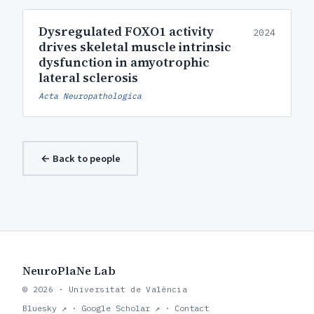
Dysregulated FOXO1 activity
2024
drives skeletal muscle intrinsic
dysfunction in amyotrophic
lateral sclerosis
Acta Neuropathologica
← Back to people
NeuroPlaNe Lab
© 2026 · Universitat de València
Bluesky ↗
·
Google Scholar ↗
·
Contact