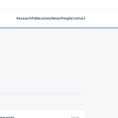
Research
Publications
News
People
Contact
gravis