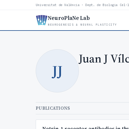
Universitat de València · Dept. de Biologia Cel·
NeuroPlaNe Lab
NEUROGENESIS & NEURAL PLASTICITY
Juan J Víl
JJ
PUBLICATIONS
Netrin-1 receptor antibodies in 