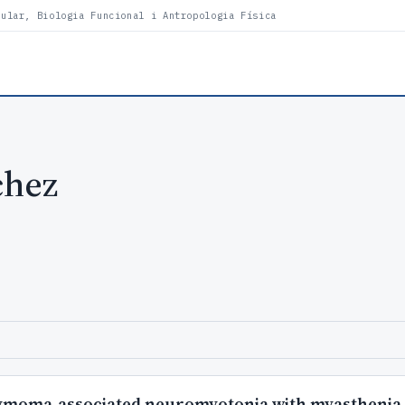
lular, Biologia Funcional i Antropologia Física
chez
thymoma-associated neuromyotonia with myasthenia 