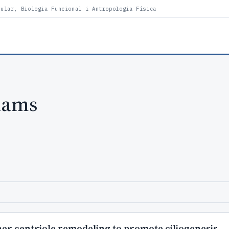
lular, Biologia Funcional i Antropologia Física
iams
ther centriole remodeling to promote ciliogenesis