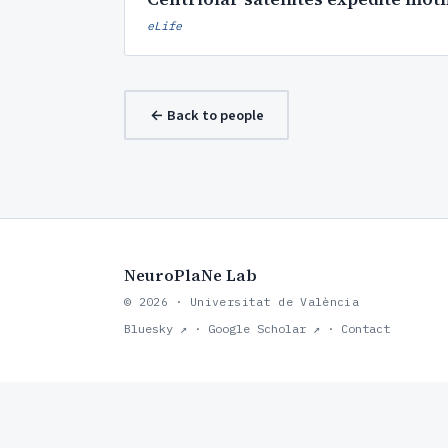
eLife
← Back to people
NeuroPlaNe Lab
© 2026 · Universitat de València
Bluesky ↗
·
Google Scholar ↗
·
Contact