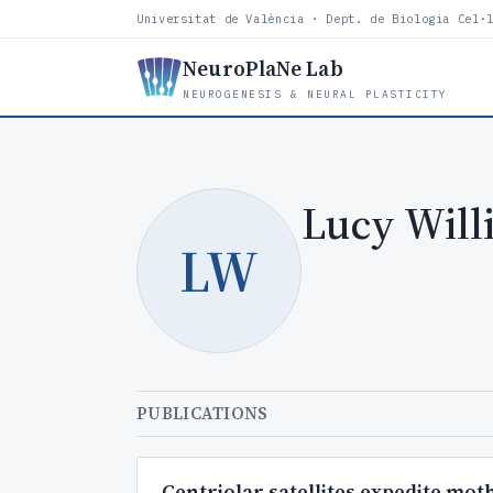
Universitat de València · Dept. de Biologia Cel·
NeuroPlaNe Lab
NEUROGENESIS & NEURAL PLASTICITY
Lucy Will
LW
PUBLICATIONS
Centriolar satellites expedite mo