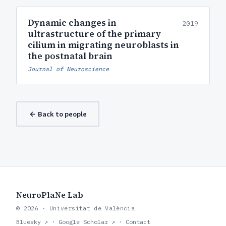
Dynamic changes in
2019
ultrastructure of the primary
cilium in migrating neuroblasts in
the postnatal brain
Journal of Neuroscience
← Back to people
NeuroPlaNe Lab
© 2026 · Universitat de València
Bluesky ↗
·
Google Scholar ↗
·
Contact