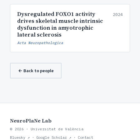
Dysregulated FOXO1 activity
2024
drives skeletal muscle intrinsic
dysfunction in amyotrophic
lateral sclerosis
Acta Neuropathologica
← Back to people
NeuroPlaNe Lab
© 2026 · Universitat de València
Bluesky ↗
·
Google Scholar ↗
·
Contact