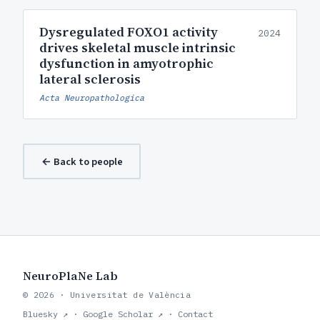
Dysregulated FOXO1 activity
2024
drives skeletal muscle intrinsic
dysfunction in amyotrophic
lateral sclerosis
Acta Neuropathologica
← Back to people
NeuroPlaNe Lab
© 2026 · Universitat de València
Bluesky ↗
·
Google Scholar ↗
·
Contact