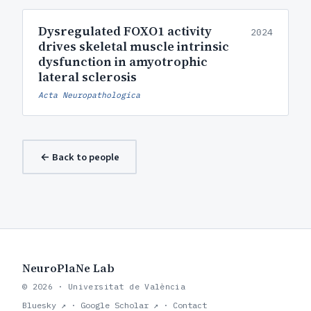
Dysregulated FOXO1 activity
2024
drives skeletal muscle intrinsic
dysfunction in amyotrophic
lateral sclerosis
Acta Neuropathologica
← Back to people
NeuroPlaNe Lab
© 2026 · Universitat de València
Bluesky ↗
·
Google Scholar ↗
·
Contact