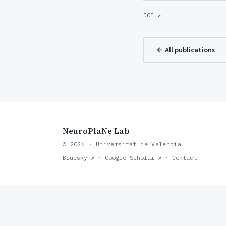
DOI ↗
← All publications
NeuroPlaNe Lab
© 2026 · Universitat de València
Bluesky ↗
·
Google Scholar ↗
·
Contact