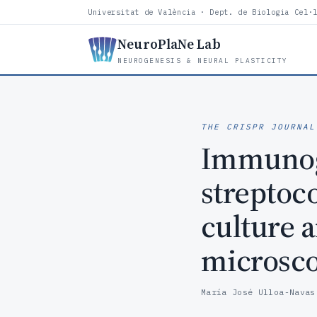
Universitat de València · Dept. de Biologia Cel·
NeuroPlaNe Lab
NEUROGENESIS & NEURAL PLASTICITY
THE CRISPR JOURNAL
Immunogo
streptoc
culture a
microsc
María José Ulloa-Navas