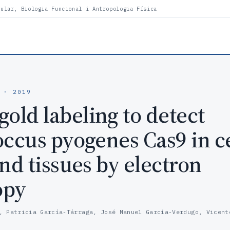
lular, Biologia Funcional i Antropologia Física
· 2019
ld labeling to detect
occus pyogenes Cas9 in ce
nd tissues by electron
opy
, Patricia García-Tárraga, José Manuel García-Verdugo, Vicent