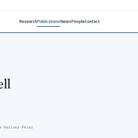
Research
Publications
News
People
Contact
ll
e Herranz-Pérez